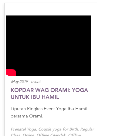
May 2019 - event
KOPDAR WAG ORAMI: YOGA
UNTUK IBU HAMIL
Liputan Ringkas Event Yoga Ibu Hamil
bersama Orami.
Prenatal Yoga, Couple yoga for Birth
,
Regular
Class, Online, Offline Cilandak, Offline