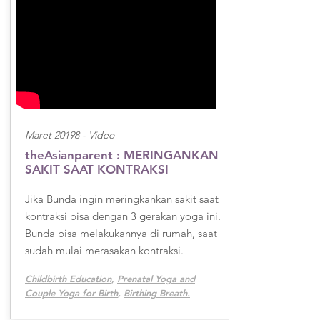
Maret 20198 -
Video
theAsianparent : MERINGANKAN
SAKIT SAAT KONTRAKSI
Jika Bunda ingin meringkankan sakit saat
kontraksi bisa dengan 3 gerakan yoga ini.
Bunda bisa melakukannya di rumah, saat
sudah mulai merasakan kontraksi.
Childbirth Education
,
Prenatal Yoga and
Couple Yoga for Birth
,
Birthing Breath.