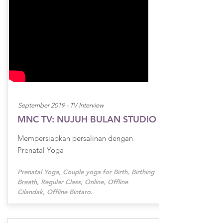
September 2019 -
TV Interview
MNC TV: NUJUH BULAN STUDIO
Mempersiapkan persalinan dengan
Prenatal Yoga
Prenatal Yoga, Couple yoga for Birth
,
Birthing
Breath,
Regular Class, Online, Offline
Cilandak, Offline Bintaro.