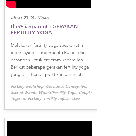
Maret 20198 -
Video
theAsianparent : GERAKAN
FERTILITY YOGA
Melakukan fertility yoga secara rutin
dipercaya bisa membantu Bunda dan
pasangan untuk program kehamilan.
Berikut beberapa gerakan fertility yoga
yang bisa Bunda praktikan di rumah.
Fertility workshop,
Conscious Conception
,
Sacred Womb
,
Womb/Fertility Yoga, Couple
Yoga for Fertility,
fertility regular class.