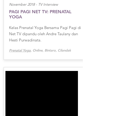
November 2018 -
TV Interview
PAGI PAGI NET TV: PRENATAL
YOGA
Kelas Prenatal Yoga Bersama Pagi Pagi di
Net TV dipandu oleh Andre Taulany dan
Hesti Purwadinata.
Prenatal Yoga
, Online, Bintaro, Cilandak