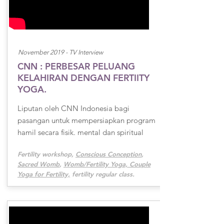
November 2019 -
TV Interview
CNN : PERBESAR PELUANG
KELAHIRAN DENGAN FERTIITY
YOGA.
Liputan oleh CNN Indonesia bagi
pasangan untuk mempersiapkan program
hamil secara fisik. mental dan spiritual
Fertility workshop,
Conscious Conception
,
Sacred Womb
,
Womb/Fertility Yoga, Couple
Yoga for Fertility,
fertility regular class.