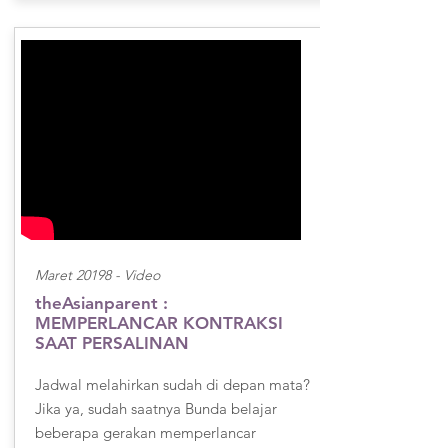
Maret 20198 -
Video
theAsianparent :
MEMPERLANCAR KONTRAKSI
SAAT PERSALINAN
Jadwal melahirkan sudah di depan mata?
Jika ya, sudah saatnya Bunda belajar
beberapa gerakan memperlancar