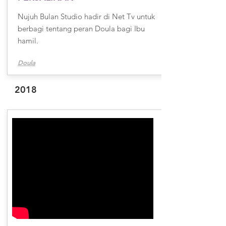
Nujuh Bulan Studio hadir di Net Tv untuk
berbagi tentang peran Doula bagi Ibu
hamil.
Doula
2018