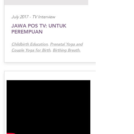
July 2017 -
TV Interview
JAWA POS TV: UNTUK
PEREMPUAN
Childbirth Education
,
Prenatal Yoga and
Couple Yoga for Birth
,
Birthing Breath.