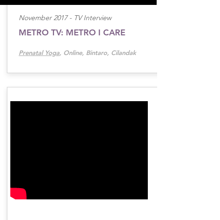
November 2017 -
TV Interview
METRO TV: METRO I CARE
Prenatal Yoga
, Online, Bintaro, Cilandak