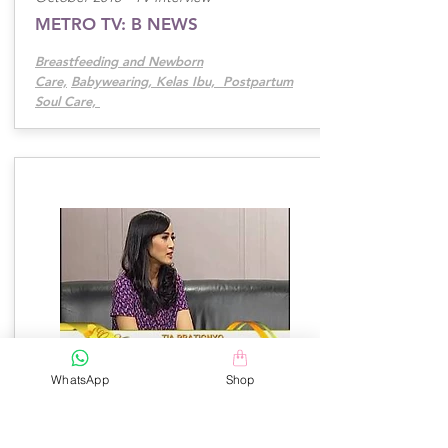
METRO TV: B NEWS
Breastfeeding and Newborn
Care,
Babywearing, Kelas Ibu,
Postpartum
Soul Care,
WhatsApp
Shop
September 2015 -
TV Interview
O CHANNEL TV: CERITA WANITA