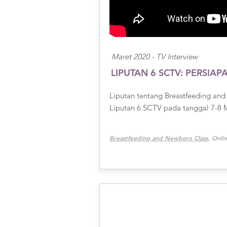
Maret 2020 -
TV Interview
LIPUTAN 6 SCTV: PERSIAP
Liputan tentang Breastfeeding an
Liputan 6 SCTV pada tanggal 7-8 
Breastfeeding and Newborn Class
, Onli