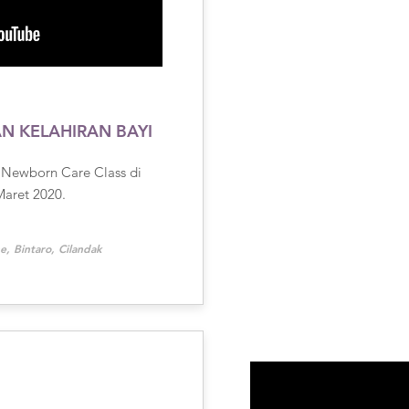
AN KELAHIRAN BAYI
d Newborn Care Class di
Maret 2020.
ne, Bintaro, Cilandak