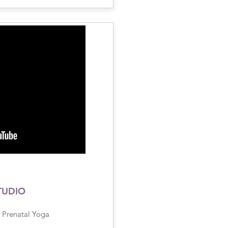
TUDIO
 Prenatal Yoga