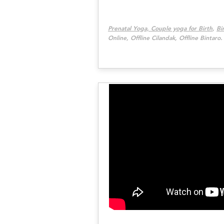
Prenatal Yoga, Couple yoga for Birth
,
Bi
Online, Offline Cilandak, Offline Bintaro.