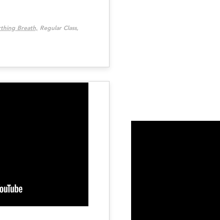
rthing Breath,
Regular Class,